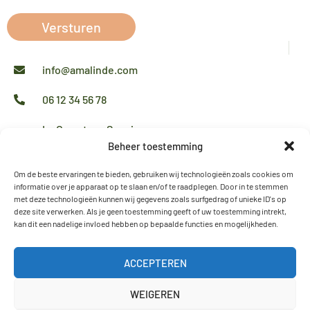
Versturen
info@amalinde.com
06 12 34 56 78
La Garrotxa - Spanje
Maarssen - Nederland
Beheer toestemming
Om de beste ervaringen te bieden, gebruiken wij technologieën zoals cookies om
informatie over je apparaat op te slaan en/of te raadplegen. Door in te stemmen
met deze technologieën kunnen wij gegevens zoals surfgedrag of unieke ID's op
deze site verwerken. Als je geen toestemming geeft of uw toestemming intrekt,
kan dit een nadelige invloed hebben op bepaalde functies en mogelijkheden.
ACCEPTEREN
WEIGEREN